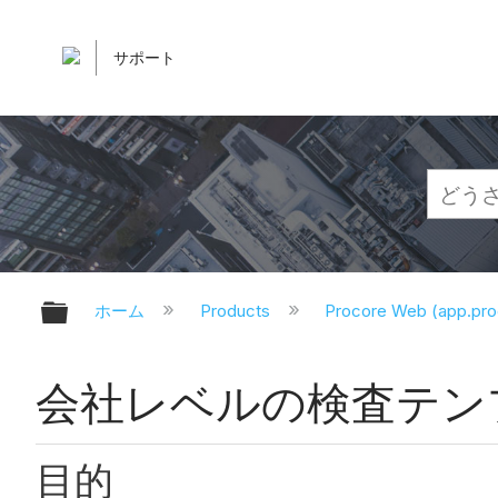
サポート
グローバル階層を展開/折りたたむ
ホーム
Products
Procore Web (app.pr
会社レベルの検査テン
目的