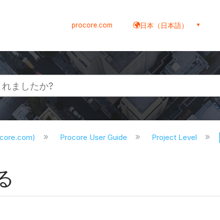
procore.com
日本（日本語）
ocore.com)
Procore User Guide
Project Level
る