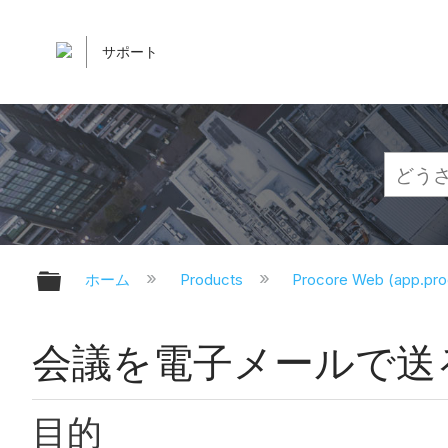
サポート
グローバル階層を展開/折りたたむ
ホーム
Products
Procore Web (app.pr
会議を電子メールで送
目的