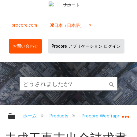
サポート
procore.com
日本（日本語）
お問い合わせ
Procore アプリケーション ログイン
グローバル階層を展開/折りたたむ
グ
ホーム
Products
Procore Web (app.proco