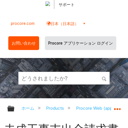
サポート
procore.com
日本（日本語）
お問い合わせ
Procore アプリケーション ログイン
グローバル階層を展開/折りたたむ
グ
ホーム
Products
Procore Web (app.proco