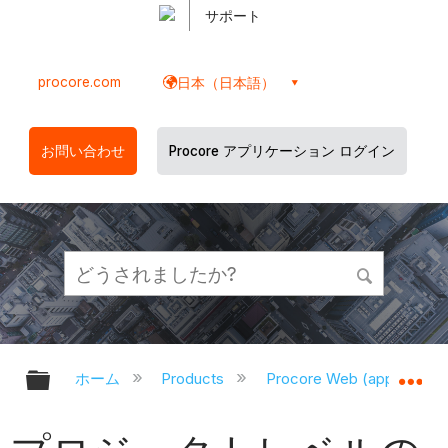
サポート
procore.com
日本（日本語）
お問い合わせ
Procore アプリケーション ログイン
グローバル階層を展開/折りたたむ
グ
ホーム
Products
Procore Web (app.proco