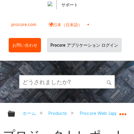
サポート
procore.com
日本（日本語）
お問い合わせ
Procore アプリケーション ログイン
グローバル階層を展開/折りたたむ
グ
ホーム
Products
Procore Web (app.proco