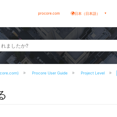
procore.com
日本（日本語）
ocore.com)
Procore User Guide
Project Level
る