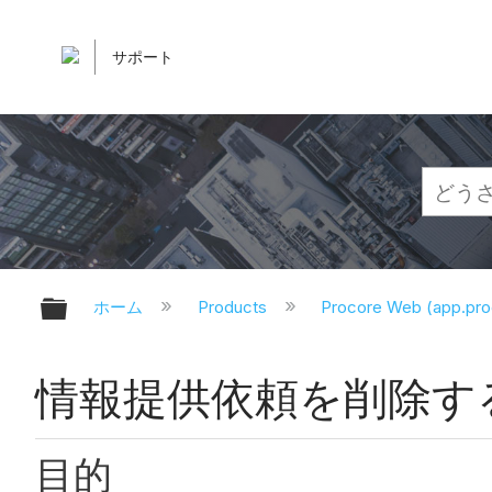
サポート
グローバル階層を展開/折りたたむ
ホーム
Products
Procore Web (app.pr
情報提供依頼を削除す
目的