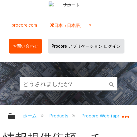
サポート
procore.com
日本（日本語）
お問い合わせ
Procore アプリケーション ログイン
グローバル階層を展開/折りたたむ
グ
ホーム
Products
Procore Web (app.proco