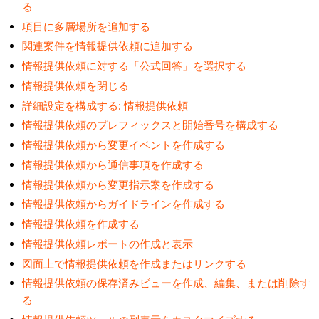
る
項目に多層場所を追加する
関連案件を情報提供依頼に追加する
情報提供依頼に対する「公式回答」を選択する
情報提供依頼を閉じる
詳細設定を構成する: 情報提供依頼
情報提供依頼のプレフィックスと開始番号を構成する
情報提供依頼から変更イベントを作成する
情報提供依頼から通信事項を作成する
情報提供依頼から変更指示案を作成する
情報提供依頼からガイドラインを作成する
情報提供依頼を作成する
情報提供依頼レポートの作成と表示
図面上で情報提供依頼を作成またはリンクする
情報提供依頼の保存済みビューを作成、編集、または削除す
る