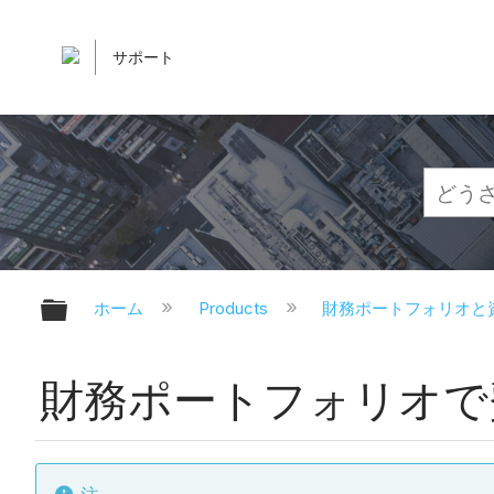
サポート
グローバル階層を展開/折りたたむ
ホーム
Products
財務ポートフォリオと
財務ポートフォリオで