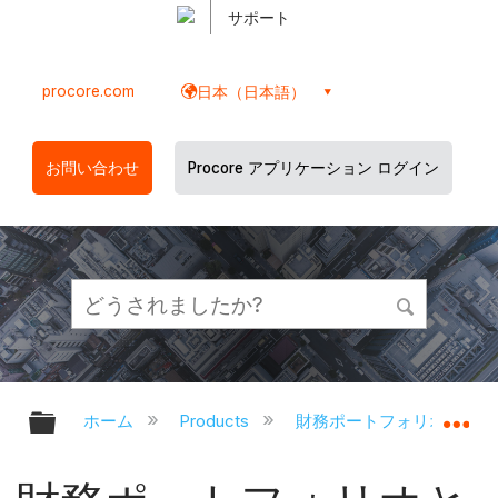
サポート
procore.com
日本（日本語）
お問い合わせ
Procore アプリケーション ログイン
グローバル階層を展開/折りたたむ
グ
ホーム
Products
財務ポートフォリオと資