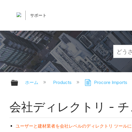
サポート
グローバル階層を展開/折りたたむ
ホーム
Products
Procore Imports
会社ディレクトリ - チュー
ユーザーと建材業者を会社レベルのディレクトリ ツールにインポート