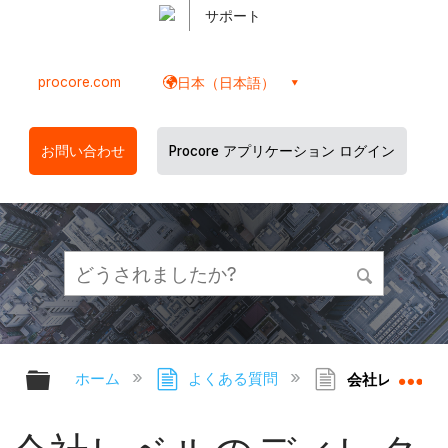
サポート
procore.com
日本（日本語）
お問い合わせ
Procore アプリケーション ログイン
グローバル階層を展開/折りたたむ
グ
ホーム
よくある質問
会社レベルのデ