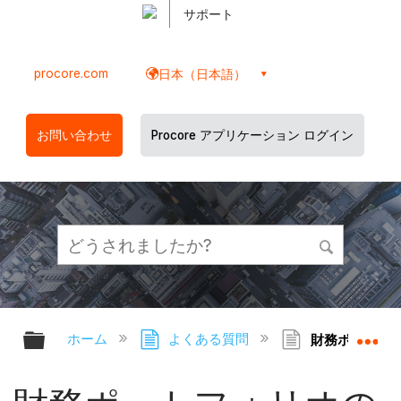
サポート
procore.com
日本（日本語）
お問い合わせ
Procore アプリケーション ログイン
グローバル階層を展開/折りたたむ
グ
ホーム
よくある質問
財務ポートフォ