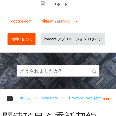
サポート
procore.com
日本（日本語）
お問い合わせ
Procore アプリケーション ログイン
グローバル階層を展開/折りたたむ
グ
ホーム
Products
Procore Web (app.proco