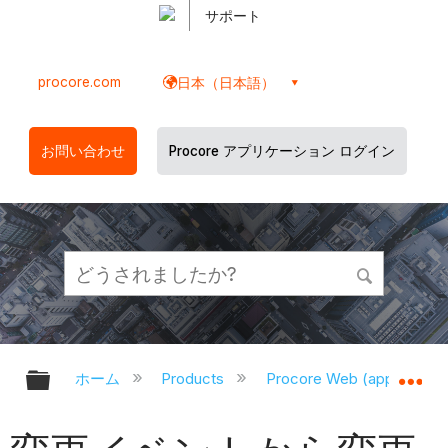
サポート
procore.com
日本（日本語）
お問い合わせ
Procore アプリケーション ログイン
グローバル階層を展開/折りたたむ
グ
ホーム
Products
Procore Web (app.proco