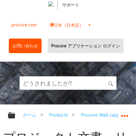
サポート
procore.com
日本（日本語）
お問い合わせ
Procore アプリケーション ログイン
グローバル階層を展開/折りたたむ
グ
ホーム
Products
Procore Web (app.proco