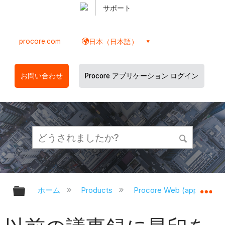
サポート
procore.com
日本（日本語）
お問い合わせ
Procore アプリケーション ログイン
グローバル階層を展開/折りたたむ
グ
ホーム
Products
Procore Web (app.proco