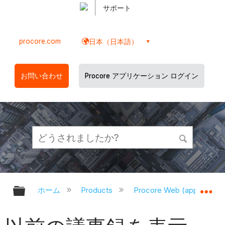
サポート
procore.com
日本（日本語）
お問い合わせ
Procore アプリケーション ログイン
グローバル階層を展開/折りたたむ
グ
ホーム
Products
Procore Web (app.proco