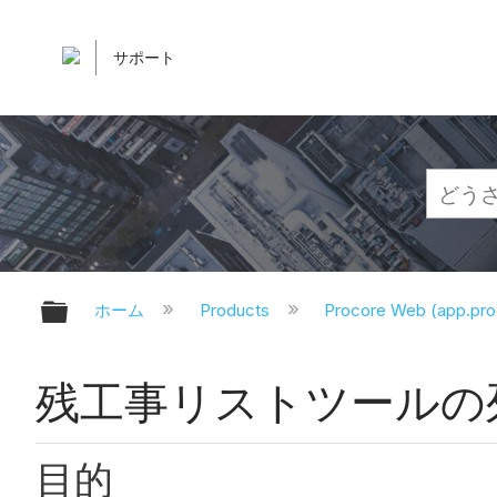
サポート
グローバル階層を展開/折りたたむ
ホーム
Products
Procore Web (app.pr
残工事リストツールの
目的