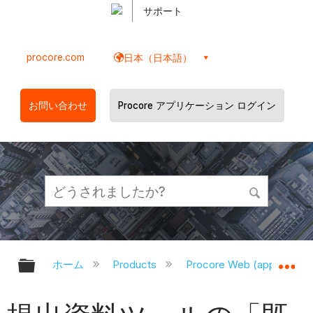
サポート
procore.com
日本（日本語）
お問い合わせ
Procore アプリケーション ログイン
グローバル階層を展開/折りたたむ
グ
ホーム
Products
Procore Web (app.proco