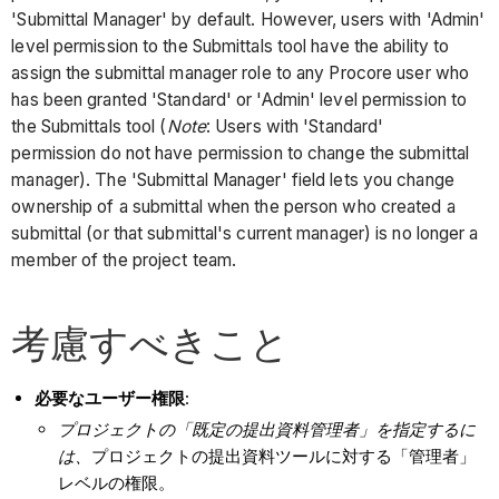
'Submittal Manager' by default. However, users with 'Admin'
level permission to the Submittals tool have the ability to
assign the submittal manager role to any Procore user who
has been granted 'Standard' or 'Admin' level permission to
the Submittals tool (
Note
: Users with 'Standard'
permission do not have permission to change the submittal
manager). The 'Submittal Manager' field lets you change
ownership of a submittal when the person who created a
submittal (or that submittal's current manager) is no longer a
member of the project team.
考慮すべきこと
必要なユーザー権限
:
プロジェクトの「既定の提出資料管理者」を指定するに
は、
プロジェクトの提出資料ツールに対する「管理者」
レベルの権限。