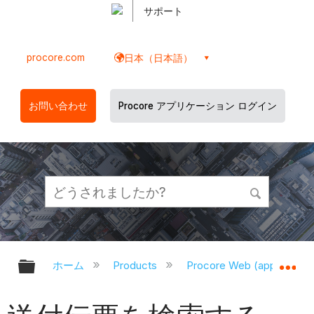
サポート
procore.com
日本（日本語）
お問い合わせ
Procore アプリケーション ログイン
グローバル階層を展開/折りたたむ
グ
ホーム
Products
Procore Web (app.proco