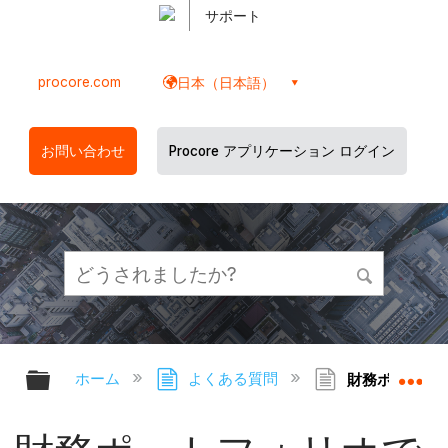
サポート
procore.com
日本（日本語）
お問い合わせ
Procore アプリケーション ログイン
グローバル階層を展開/折りたたむ
グ
ホーム
よくある質問
財務ポートフォ