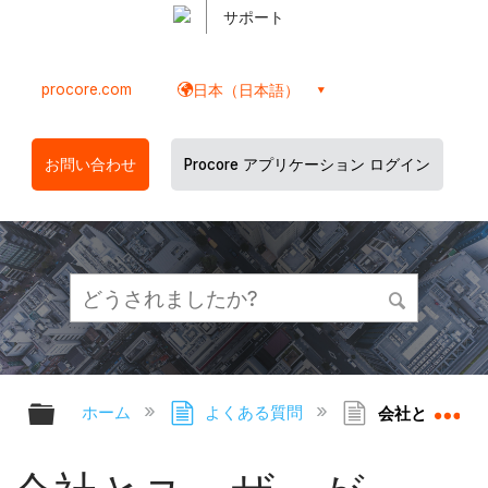
サポート
procore.com
日本（日本語）
お問い合わせ
Procore アプリケーション ログイン
グローバル階層を展開/折りたたむ
グ
ホーム
よくある質問
会社とユーザー