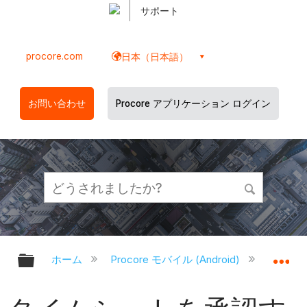
サポート
procore.com
日本（日本語）
お問い合わせ
Procore アプリケーション ログイン
グローバル階層を展開/折りたたむ
グ
ホーム
Procore モバイル (Android)
Proco