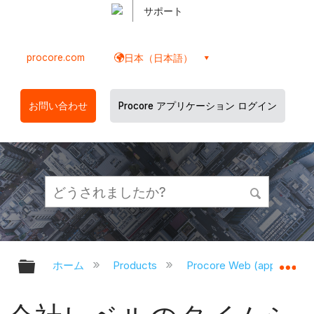
サポート
procore.com
日本（日本語）
お問い合わせ
Procore アプリケーション ログイン
グローバル階層を展開/折りたたむ
グ
ホーム
Products
Procore Web (app.proco