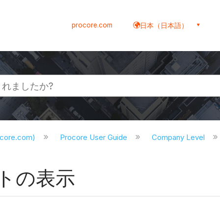
procore.com
日本（日本語）
ocore.com)
Procore User Guide
Company Level
トの表示