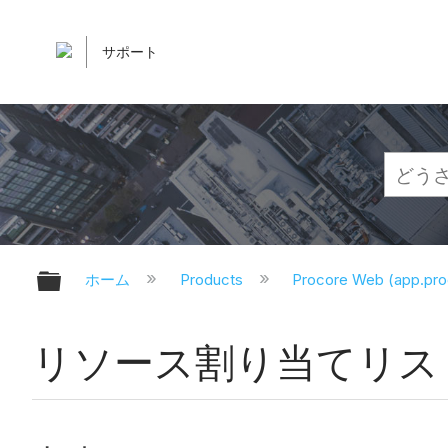
サポート
グローバル階層を展開/折りたたむ
ホーム
Products
Procore Web (app.pr
リソース割り当てリス