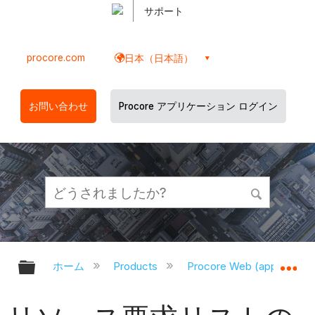
サポート
procore.com
日本（日本語）
お問い合わせ
Procore アプリケーション ログイン
グローバル階層を展開/折りたたむ
グ
ホーム
Products
Procore Web (app.proco