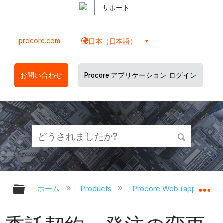
サポート
procore.com
日本（日本語）
お問い合わせ
Procore アプリケーション ログイン
グローバル階層を展開/折りたたむ
グ
ホーム
Products
Procore Web (app.proco