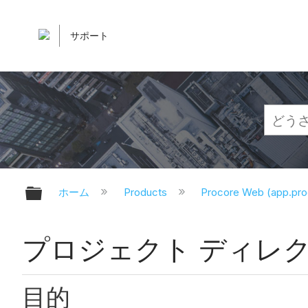
サポート
グローバル階層を展開/折りたたむ
ホーム
Products
Procore Web (app.pr
プロジェクト ディレ
目的