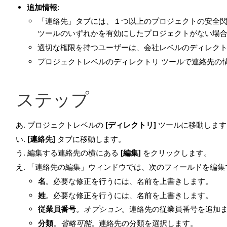
追加情報:
「連絡先」タブには、１つ以上のプロジェクトの安全関
ツールのいずれかを有効にしたプロジェクトがない場合
適切な権限を持つユーザーは、会社レベルのディレク
プロジェクトレベルのディレクトリ ツールで連絡先の
ステップ
プロジェクトレベルの
[ディレクトリ]
ツールに移動します
[連絡先]
タブに移動します。
編集する連絡先の横にある
[編集]
をクリックします。
「連絡先の編集」ウィンドウでは、次のフィールドを編集
名
。必要な修正を行うには、名前を上書きします。
姓
。必要な修正を行うには、名前を上書きします。
従業員番号
。
オプション
。連絡先の従業員番号を追加
分類
。
省略可能
。連絡先の分類を選択します。