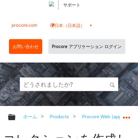
サポート
procore.com
日本（日本語）
お問い合わせ
Procore アプリケーション ログイン
グローバル階層を展開/折りたたむ
グ
ホーム
Products
Procore Web (app.proco