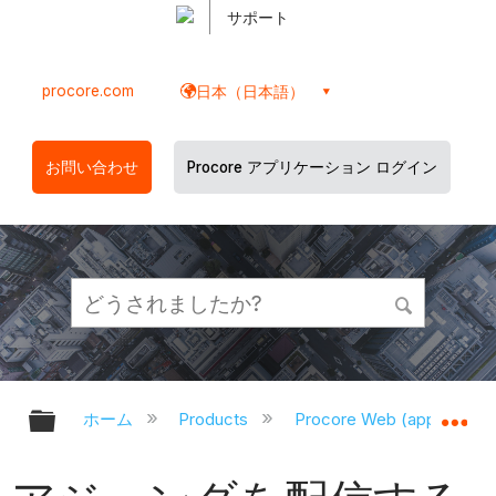
サポート
procore.com
日本（日本語）
お問い合わせ
Procore アプリケーション ログイン
グローバル階層を展開/折りたたむ
グ
ホーム
Products
Procore Web (app.proco