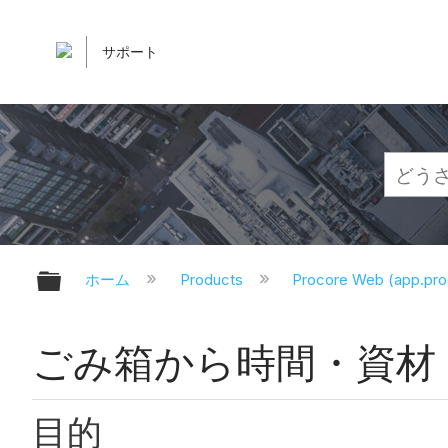
サポート
グローバル階層を展開/折りたたむ
ホーム
Products
Procore Web (app.pr
ごみ箱から時間・資材 
目的