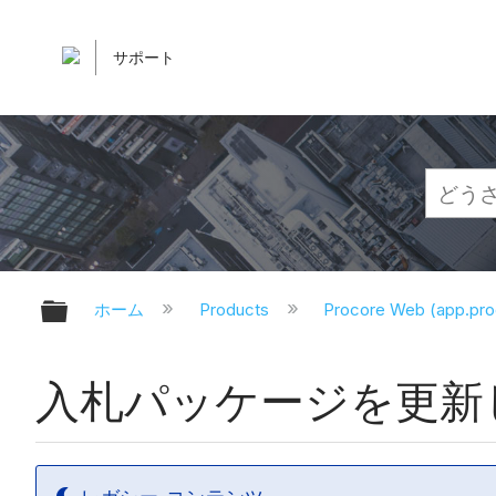
サポート
グローバル階層を展開/折りたたむ
ホーム
Products
Procore Web (app.pr
入札パッケージを更新