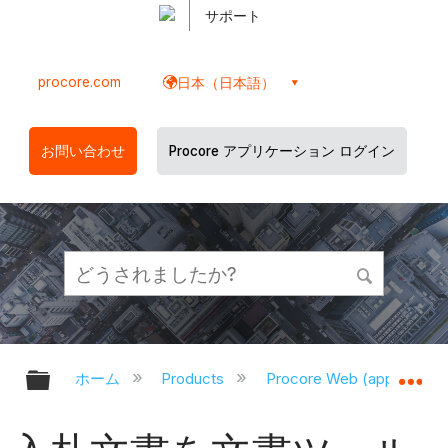
サポート
procore.com
日本（日本語）
お問い合わせ
Procore アプリケーション ログイン
グローバル階層を展開/折りたたむ
グ
ホーム
Products
Procore Web (app.proco