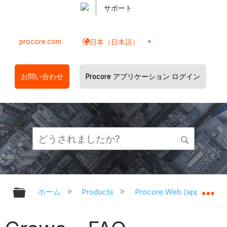
サポート
procore.com
日本（日本語）
お問い合わせ
Procore アプリケーション ログイン
グローバル階層を展開/折りたたむ
グ
ホーム
Products
Procore Web (app.proco