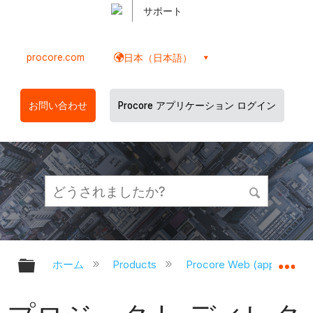
サポート
procore.com
日本（日本語）
お問い合わせ
Procore アプリケーション ログイン
グローバル階層を展開/折りたたむ
グ
ホーム
Products
Procore Web (app.proco