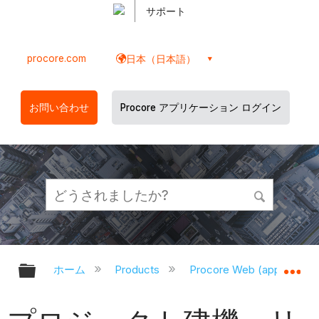
サポート
procore.com
日本（日本語）
お問い合わせ
Procore アプリケーション ログイン
グローバル階層を展開/折りたたむ
グ
ホーム
Products
Procore Web (app.proco