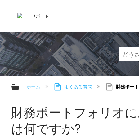
サポート
グローバル階層を展開/折りたたむ
ホーム
よくある質問
財務ポート
財務ポートフォリオに
は何ですか?