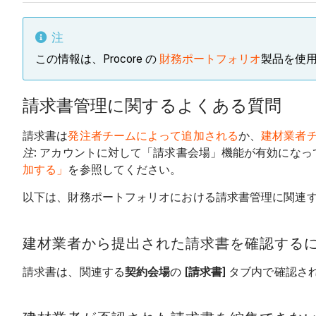
注
この情報は、Procore の
財務ポートフォリオ
製品を使用
請求書管理に関するよくある質問
請求書は
発注者チームによって追加される
か、
建材業者
注
: アカウントに対して「請求書会場」機能が有効にな
加する」
を参照してください。
以下は、財務ポートフォリオにおける請求書管理に関連
建材業者から提出された請求書を確認するに
請求書は、関連する
契約会場
の
[請求書]
タブ内で確認さ