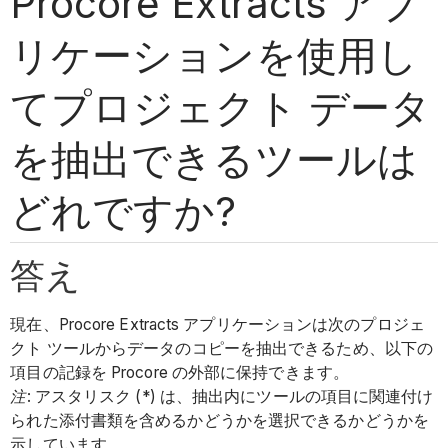
Procore Extracts アプ
リケーションを使用し
てプロジェクト データ
を抽出できるツールは
どれですか?
答え
現在、Procore Extracts アプリケーションは次のプロジェ
クト ツールからデータのコピーを抽出できるため、以下の
項目の記録を Procore の外部に保持できます。
注
: アスタリスク (*) は、抽出内にツールの項目に関連付け
られた添付書類を含めるかどうかを選択できるかどうかを
示しています。