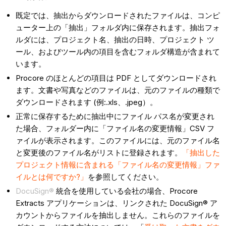
既定では、抽出からダウンロードされたファイルは、コンピ
ューター上の「抽出」フォルダ内に保存されます。抽出フォ
ルダには、プロジェクト名、抽出の日時、プロジェクト ツ
ール、およびツール内の項目を含むフォルダ構造が含まれて
います。
Procore のほとんどの項目は PDF としてダウンロードされ
ます。文書や写真などのファイルは、元のファイルの種類で
ダウンロードされます (例:.xls、.jpeg）。
正常に保存するために抽出中にファイル パス名が変更され
た場合、フォルダー内に「ファイル名の変更情報」CSV フ
ァイルが表示されます。このファイルには、元のファイル名
と変更後のファイル名がリストに登録されます。
「抽出した
プロジェクト情報に含まれる「ファイル名の変更情報」ファ
イルとは何ですか?」
を参照してください。
DocuSign®
統合を使用している会社の場合、Procore
Extracts アプリケーションは、リンクされた DocuSign® ア
カウントからファイルを抽出しません。これらのファイルを