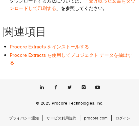
ダウンロードする方法については、「
受け取った文書をダウ
ンロードして印刷する
」を参照してください。
関連項目
Procore Extracts をインストールする
Procore Extracts を使用してプロジェクト データを抽出す
る
© 2025 Procore Technologies, Inc.
プライバシー通知
サービス利用規約
procore.com
ログイン