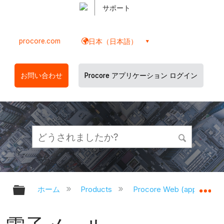
サポート
procore.com
日本（日本語）
お問い合わせ
Procore アプリケーション ログイン
グローバル階層を展開/折りたたむ
グ
ホーム
Products
Procore Web (app.proco