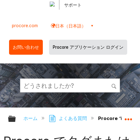
サポート
procore.com
日本（日本語）
お問い合わせ
Procore アプリケーション ログイン
グローバル階層を展開/折りたたむ
グ
ホーム
よくある質問
Procore で