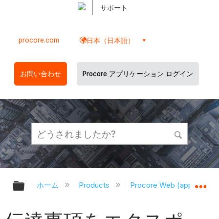
サポート
procore.com
日本（日本語）
お問い合わせ
Procore アプリケーション ログイン
グローバル階層を展開/折りたたむ
グ
ホーム
Products
Procore Web (app.proco