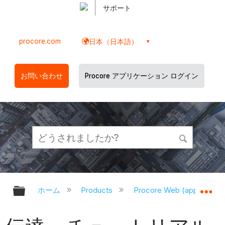
サポート
procore.com
日本（日本語）
お問い合わせ
Procore アプリケーション ログイン
グローバル階層を展開/折りたたむ
グ
ホーム
Products
Procore Web (app.proco