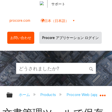
サポート
procore.com
日本（日本語）
お問い合わせ
Procore アプリケーション ログイン
グローバル階層を展開/折りたたむ
グ
ホーム
Products
Procore Web (app.proco