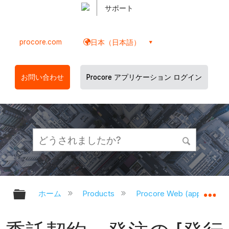
サポート
procore.com
日本（日本語）
お問い合わせ
Procore アプリケーション ログイン
グローバル階層を展開/折りたたむ
グ
ホーム
Products
Procore Web (app.proco