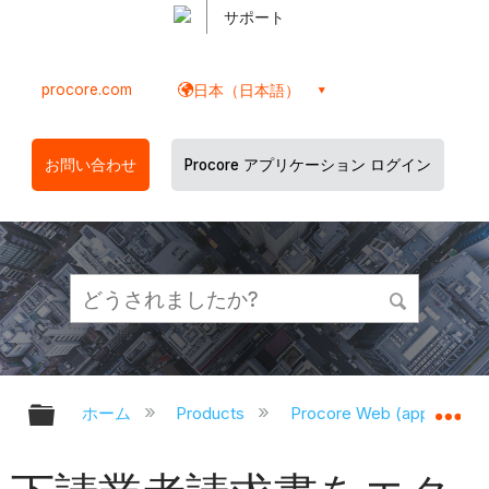
サポート
procore.com
日本（日本語）
お問い合わせ
Procore アプリケーション ログイン
グローバル階層を展開/折りたたむ
グ
ホーム
Products
Procore Web (app.proco