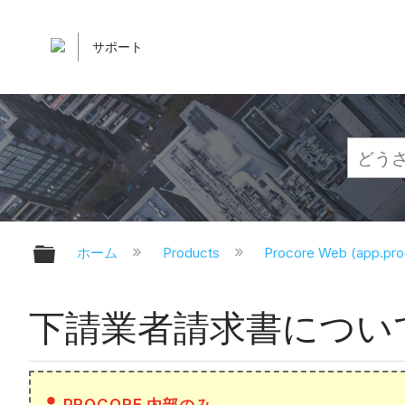
サポート
グローバル階層を展開/折りたたむ
ホーム
Products
Procore Web (app.pr
下請業者請求書につい