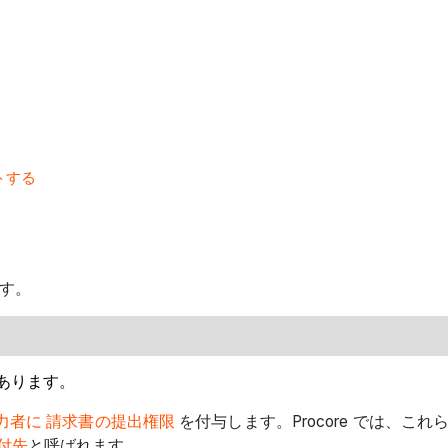
トする
です。
あります。
力者に
請求書の提出権限
を付与します。Procore では、これ
付先
と呼ばれます。