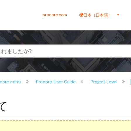
procore.com
日本（日本語）
ocore.com)
Procore User Guide
Project Level
て