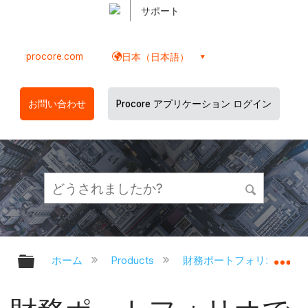
サポート
procore.com
日本（日本語）
お問い合わせ
Procore アプリケーション ログイン
グローバル階層を展開/折りたたむ
グ
ホーム
Products
財務ポートフォリオと資