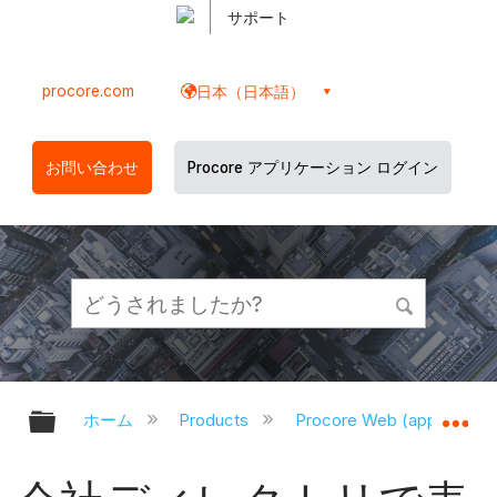
サポート
procore.com
日本（日本語）
お問い合わせ
Procore アプリケーション ログイン
グローバル階層を展開/折りたたむ
グ
ホーム
Products
Procore Web (app.proco