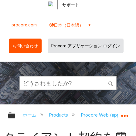
サポート
procore.com
日本（日本語）
お問い合わせ
Procore アプリケーション ログイン
グローバル階層を展開/折りたたむ
グ
ホーム
Products
Procore Web (app.proco