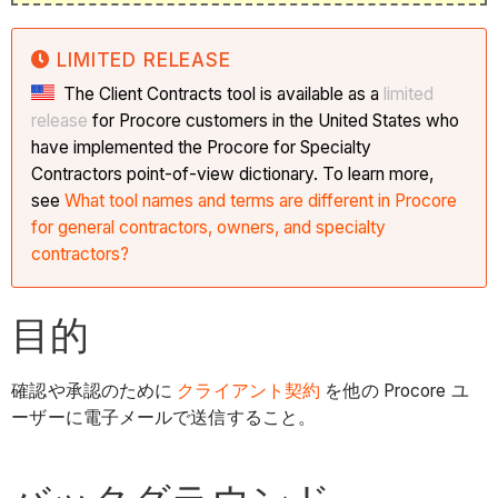
LIMITED RELEASE
The Client Contracts tool is available as a
limited
release
for Procore customers in the United States who
have implemented the Procore for Specialty
Contractors point-of-view dictionary. To learn more,
see
What tool names and terms are different in Procore
for general contractors, owners, and specialty
contractors?
目的
確認や承認のために
クライアント契約
を他の Procore ユ
ーザーに電子メールで送信すること。